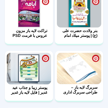
بنر ولادت حضرت علی
تراکت لایه باز مزون
(ع) | پوستر میلاد امام
عروس با فرمت PSD
علی (ع)
سربرگ لایه باز –
پوستر زیبا و جذاب عید
طراحی سربرگ اداری
غدیر | فایل لایه باز غدیر
با فرمت psd