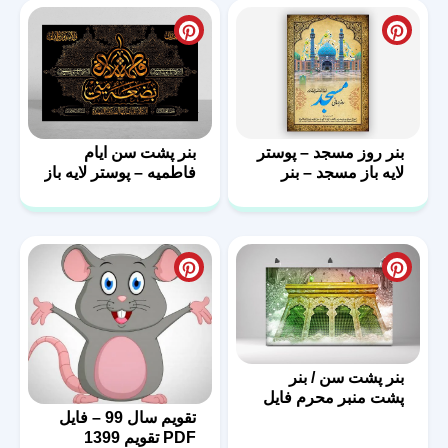
بنر روز مسجد – پوستر
بنر پشت سن ایام
لایه باز مسجد – بنر
فاطمیه – پوستر لایه باز
مذهبی
پشت منبر
بنر پشت سن / بنر
پشت منبر محرم فایل
تقویم سال 99 – فایل
لایه باز
PDF تقویم 1399