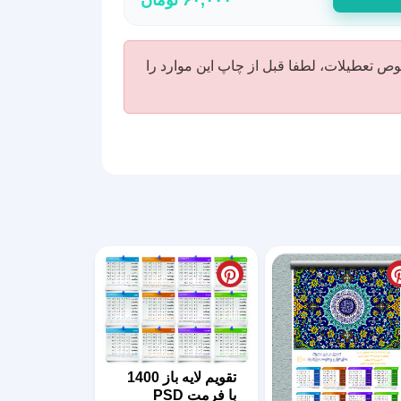
صوص تعطیلات، لطفا قبل از چاپ این موارد را
تقویم لایه باز 1400
با فرمت PSD