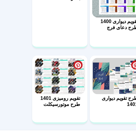
تقویم دیواری 1400
رح دعای فرج
رح تقویم دیواری
تقویم رومیزی 1401
140
طرح موتورسیکلت