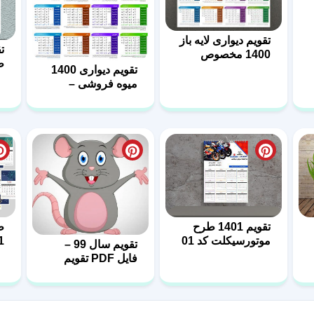
تقویم دیواری لایه باز
1400 مخصوص
ط
لوازم ورزشی
تقویم دیواری 1400
میوه فروشی –
فرمت psd
تقویم 1401 طرح
ط
موتورسیکلت کد 01
1
تقویم سال 99 –
فایل PDF تقویم
1399