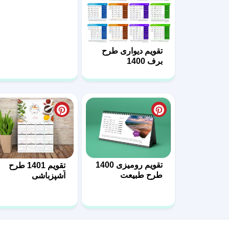
تقویم دیواری طرح
برف 1400
تقویم رومیزی 1400
تقویم 1401 طرح
طرح طبیعت
آشپزباشی