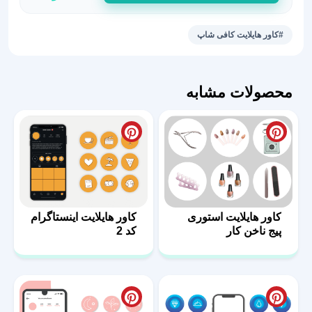
کاور
هایلایت
#کاور هایلایت کافی شاپ
استوری
کافه
29
محصولات مشابه
عدد
کاور هایلایت استوری
کاور هایلایت اینستاگرام
پیج ناخن کار
کد 2