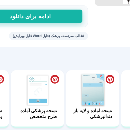
طرح
ادامه برای دانلود
سرنسخه
جراح
عمومی
#قالب سرنسخه پزشک (فایل Word قابل ویرایش)
ورد
4
عدد
نسخه آماده و لایه باز
نسخه پزشکی آماده
س
دندانپزشکی
طرح متخصص
پ