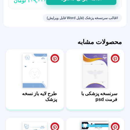
۱۰۹,۰۰۰
تومان
سرنسخه‌
زیبا
برای
#قالب سرنسخه پزشک (فایل Word قابل ویرایش)
پزشک
عمومی
8
محصولات مشابه
عدد
سرنسخه پزشکی با
طرح لایه باز نسخه
فرمت psd
پزشک