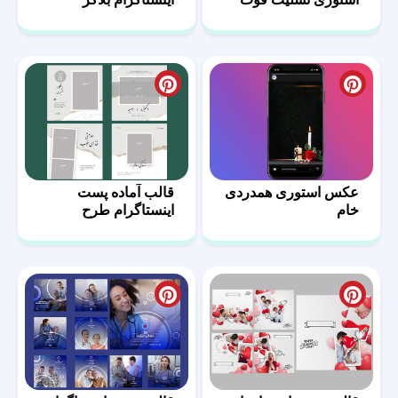
پدر
عکس استوری همدردی
قالب آماده پست
خام
اینستاگرام طرح
مثبت-04