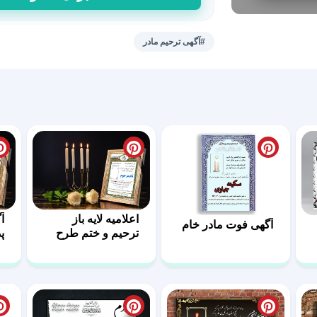
لایه
باز
آگهی
#آگهی ترحیم مادر
ترحیم
فوت
و
ختم
مادر
عدد
اعلامیه لایه باز
آ
آگهی فوت مادر خام
ترحیم و ختم طرح
پد
پشتکار