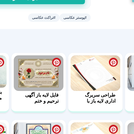
لایه
باز
تراکت
#پوستر عکاسی
#تراکت عکاسی
عکاسی
و
فیلمبرداری
15
عدد
ب
طراحی سربرگ
فایل لایه باز آگهی
م
اداری لایه باز با
ترحیم و ختم
فرمت PSD