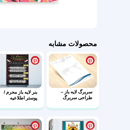
محصولات مشابه
سربرگ لایه باز –
بنر لایه باز محرم /
طراحی سربرگ
پوستر اطلاعیه
اداری با فرمت psd
محرم