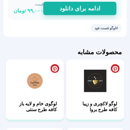
قیمت
طرح
ادامه برای دانلود
۹۹,۰۰۰
تومان
لایه
باز
لوگو
#لوگو فست فود
استیک
و
کباب
محصولات مشابه
فیله
برشته
عدد
لوگو لاکچری و زیبا
لوگوی خام و لایه باز
کافه طرح بروا
کافه طرح سنتی