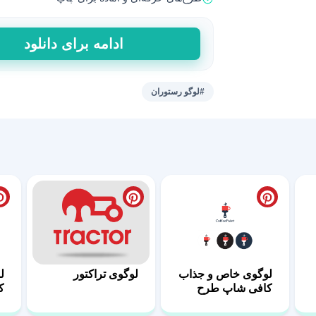
طرح
ادامه برای دانلود
لایه
باز
لوگو
#لوگو رستوران
کاراکتر
سرآشپز
فانتزی
عدد
لوگوی تراکتور
لوگوی خاص و جذاب
ل
کافی شاپ طرح
ک
پینت