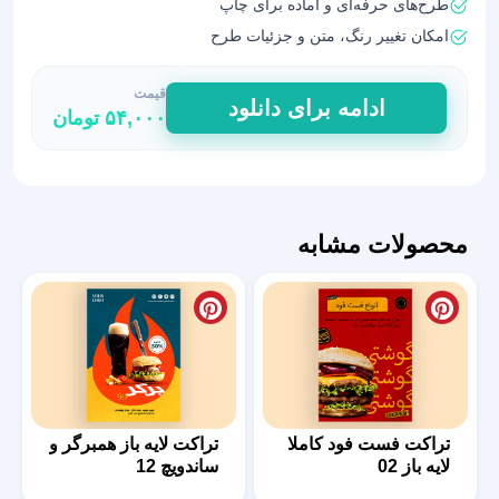
طرح‌های حرفه‌ای و آماده برای چاپ
امکان تغییر رنگ، متن و جزئیات طرح
قیمت
طرح
ادامه برای دانلود
۵۴,۰۰۰
تومان
لایه
باز
پوستر
فست
فود
محصولات مشابه
11
عدد
تراکت فست فود کاملا
تراکت لایه باز همبرگر و
لایه باز 02
ساندویچ 12