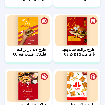
طرح تراکت ساندویچی
طرح لایه باز تراکت
با فرمت psd کد 03
تبلیغاتی فست فود 06
طرح تراکت غذایی
تراکت تبلیغاتی فست