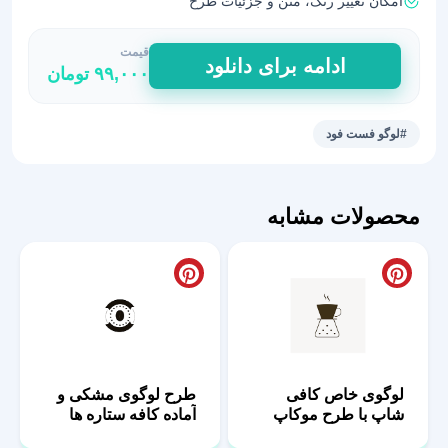
امکان تغییر رنگ، متن و جزئیات طرح
قیمت
طرح
ادامه برای دانلود
۹۹,۰۰۰
تومان
لیبل
دایره
ای
#لوگو فست فود
همبرگر
و
لوگو
محصولات مشابه
برگر
دست
ساز
عدد
لوگوی خاص کافی
طرح لوگوی مشکی و
شاپ با طرح موکاپ
آماده کافه ستاره ها