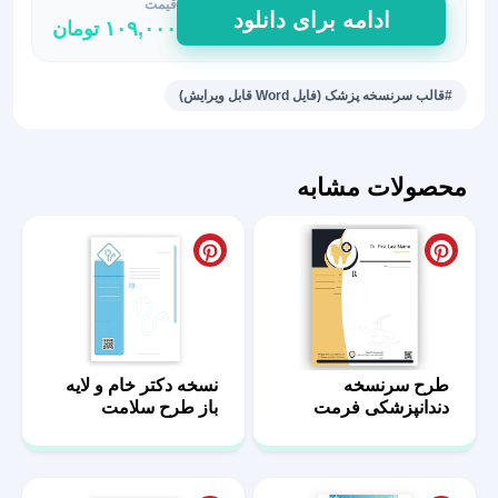
قیمت
طرح
ادامه برای دانلود
۱۰۹,۰۰۰
تومان
نسخه
برای
پزشکان
#قالب سرنسخه پزشک (فایل Word قابل ویرایش)
طب
هومیوپاتی
9
محصولات مشابه
عدد
طرح سرنسخه
نسخه دکتر خام و لایه
دندانپزشکی فرمت
باز طرح سلامت
docx و pdf