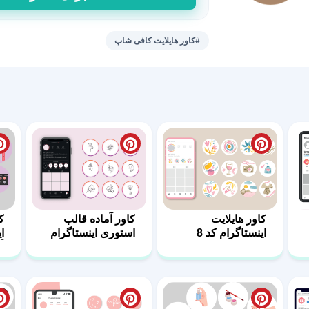
کاور
هایلایت
استوری
#کاور هایلایت کافی شاپ
کافه
16
عدد
کاور هایلایت
کاور آماده قالب
ک
اینستاگرام کد 8
استوری اینستاگرام
ا
کد 10
آ