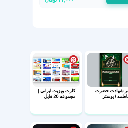
نر شهادت حضرت
کارت ویزیت ایرانی |
اطمه / پوستر
مجموعه 20 فایل
اطمیه با فرمت
لایه باز | سری اول
PS