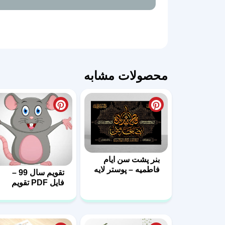
محصولات مشابه
بنر پشت سن ایام
فاطمیه – پوستر لایه
تقویم سال 99 –
باز پشت منبر
فایل PDF تقویم
1399