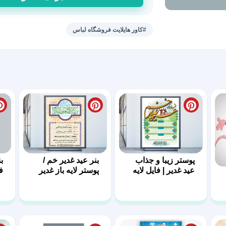
کاور
هایلایت
فروشگاه
#کاور هایلایت فروشگاه لباس
لباس
13
عدد
پوستر زیبا و جذاب
بنر عید غدیر خم /
ب
عید غدیر | فایل لایه
پوستر لایه باز غدیر
ف
باز غدیر
ف
D