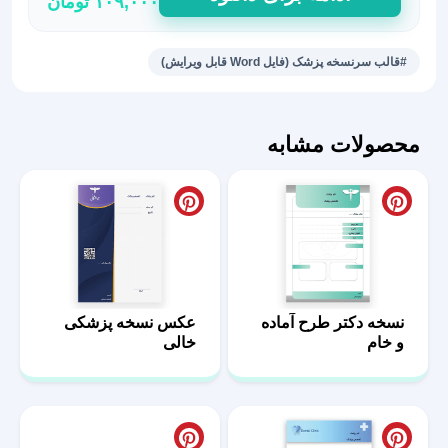
۱۰۹,۰۰۰
تومان
word
سرنسخه
متخصص
#قالب سرنسخه پزشک (فایل Word قابل ویرایش)
تغذیه
5
عدد
محصولات مشابه
نسخه دکتر طرح آماده
عکس نسخه پزشکی
و خام
خالی