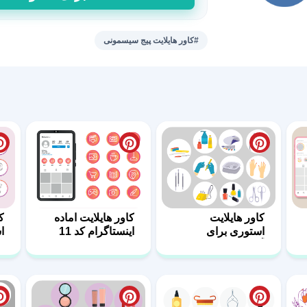
با
کیفیت
کاور
#کاور هایلایت پیج سیسمونی
هایلایت
سیسمونی
عدد
کاور هایلایت
کاور هایلایت اماده
ک
استوری برای
اینستاگرام کد 11
ا
آرایشگاه
کد