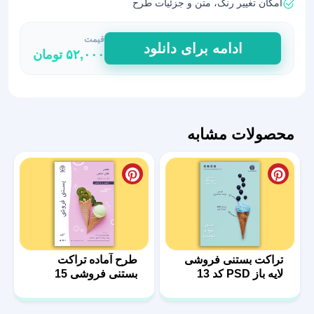
امکان تغییر رنگ، متن و جزئیات طرح
قیمت
فایل
ادامه برای دانلود
۵۲,۰۰۰
تومان
لایه
باز
تراکت
تبلیغاتی
بستنی
محصولات مشابه
26
عدد
تراکت بستنی فروشی
طرح آماده تراکت
لایه باز PSD کد 13
بستنی فروشی 15