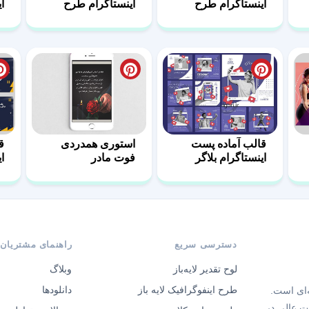
اینستاگرام طرح
اینستاگرام طرح
ا
فشن-08
لایف استایل- 01
ب
قالب آماده پست
استوری همدردی
ق
اینستاگرام بلاگر
فوت مادر
ای
دسترسی سریع
راهنمای مشتریان
لوح تقدیر لایه‌باز
وبلاگ
طرح اینفوگرافیک لایه باز
دانلودها
‌ای است.
ت عالی در