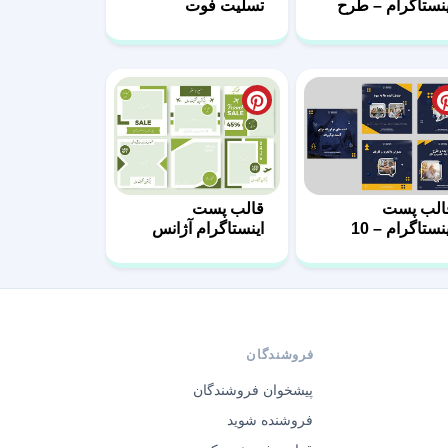
ینستاگرام – طرح
تسلیت فوت
ستنی فروشی-07
مادربزرگ
الب پست
قالب پست
نستاگرام – 10
اینستاگرام آژانس
های مسافرتی-03
فروشندگان
پیشخوان فروشندگان
فروشنده شوید