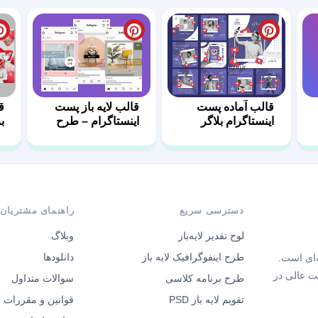
قالب آماده پست
قالب لایه باز پست
ق
اینستاگرام بلاگر
اینستاگرام – طرح
ب
مبلمان-05
دسترسی سریع
راهنمای مشتریان
لوح تقدیر لایه‌باز
وبلاگ
طرح اینفوگرافیک لایه باز
دانلودها
‌ای است.
ت عالی در
طرح برنامه کلاسی
سوالات متداول
تقویم لایه باز PSD
قوانین و مقررات