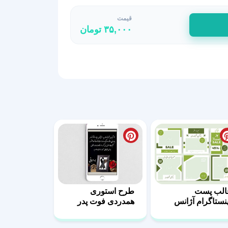
قیمت
۳۵,۰۰۰
تومان
الب پست
طرح استوری
ینستاگرام آژانس
همدردی فوت پدر
ای مسافرتی-03