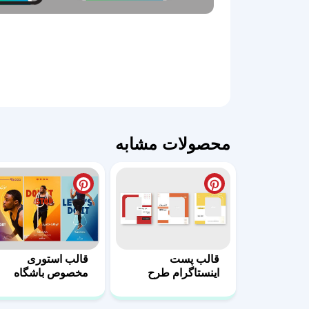
محصولات مشابه
قالب پست
قالب استوری
اینستاگرام طرح
مخصوص باشگاه
شرکتی-02
های ورزشی