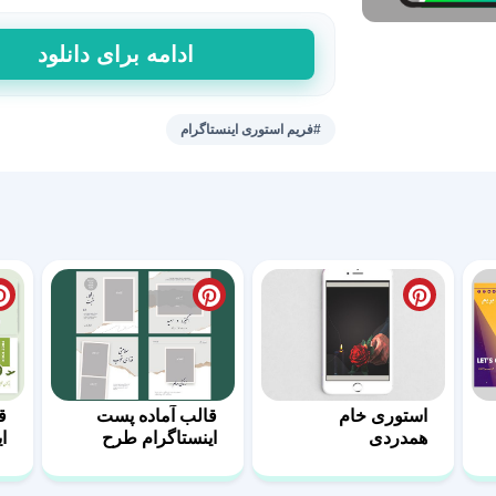
فریم
ادامه برای دانلود
آماده
برای
معرفی
#فریم استوری اینستاگرام
محصول
در
استوری17
عدد
استوری خام
قالب آماده پست
ق
همدردی
اینستاگرام طرح
ا
مثبت-04
ه