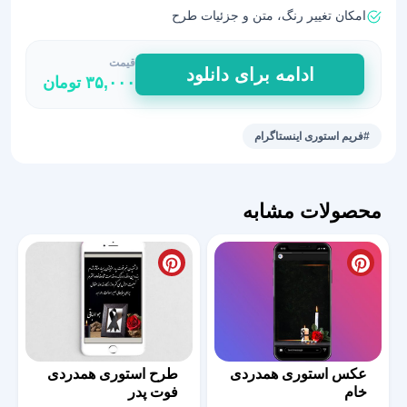
امکان تغییر رنگ، متن و جزئیات طرح
قیمت
فریم
ادامه برای دانلود
۳۵,۰۰۰
تومان
استوری
اینستاگرام
PNG
#فریم استوری اینستاگرام
با
طراحی
خاص1
محصولات مشابه
عدد
عکس استوری همدردی
طرح استوری همدردی
خام
فوت پدر