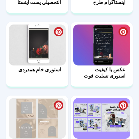
اینستاگرام طرح
التحصیلی پست اینستا
فشن-08
عکس با کیفیت
استوری خام همدردی
استوری تسلیت فوت
پدر