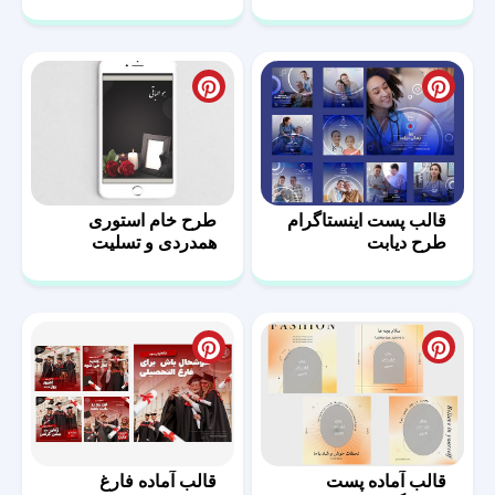
قالب پست اینستاگرام
طرح خام استوری
طرح دیابت
همدردی و تسلیت
قالب آماده پست
قالب آماده فارغ