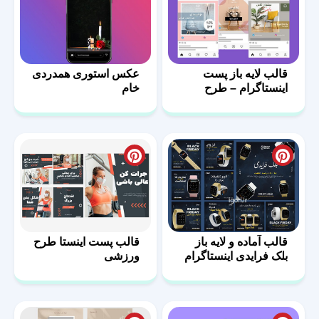
قالب لایه باز پست
عکس استوری همدردی
اینستاگرام – طرح
خام
مبلمان-05
قالب آماده و لایه باز
قالب پست اینستا طرح
بلک فرایدی اینستاگرام
ورزشی