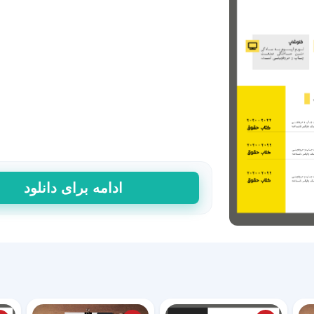
قالب
ادامه برای دانلود
رزومه
با
طراحی
شیک
و
ساده
64