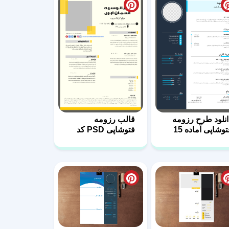
انلود طرح رزومه
قالب رزومه
توشاپی آماده 15
فتوشاپی PSD کد
23