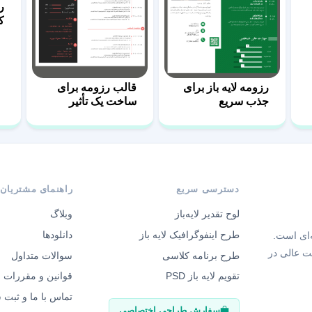
ر
کد
رزومه لایه باز برای
قالب رزومه برای
جذب سریع
ساخت یک تأثیر
کارفرمایان 58
ماندگار 55
دسترسی سریع
راهنمای مشتریان
لوح تقدیر لایه‌باز
وبلاگ
طرح اینفوگرافیک لایه باز
دانلودها
‌ای است.
ت عالی در
طرح برنامه کلاسی
سوالات متداول
تقویم لایه باز PSD
قوانین و مقررات
تماس با ما و ثبت
سفارش طراحی اختصاصی