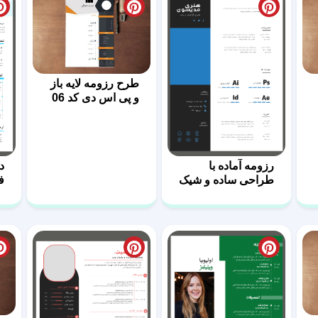
عدد
طرح رزومه لایه باز
و پی اس دی کد 06
رزومه آماده با
د
طراحی ساده و شیک
ف
24