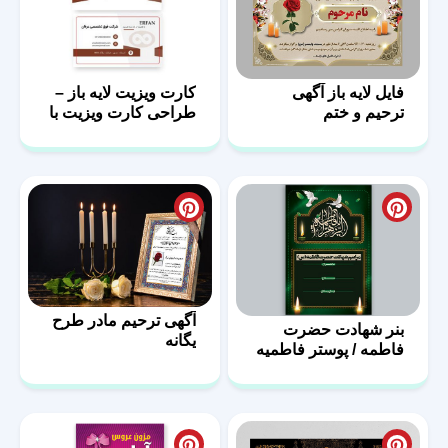
فایل لایه باز آگهی
کارت ویزیت لایه باز –
ترحیم و ختم
طراحی کارت ویزیت با
فرمت PSD
آگهی ترحیم مادر طرح
بنر شهادت حضرت
یگانه
فاطمه / پوستر فاطمیه
با فرمت PSD