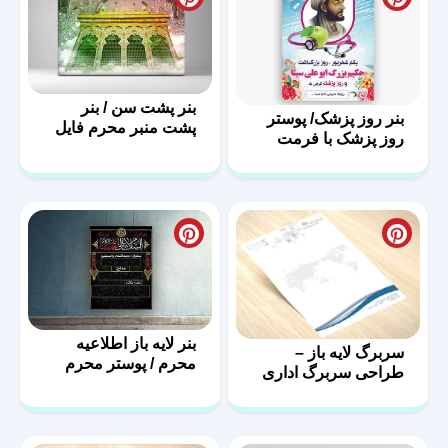
بنر پشت سن / بنر
بنر روز پزشک/ پوستر
پشت منبر محرم فایل
روز پزشک با فرمت
لایه باز
PSD
بنر لایه باز اطلاعیه
سربرگ لایه باز –
محرم / پوستر محرم
طراحی سربرگ اداری
با فرمت psd