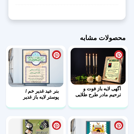
محصولات مشابه
آگهی لایه باز فوت و
بنر عید غدیر خم /
ترحیم مادر طرح طلایی
پوستر لایه باز غدیر