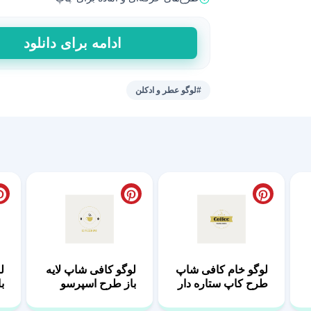
لوگو
ادامه برای دانلود
عطر
فروشی
طرح
#لوگو عطر و ادکلن
هیران
|
دانلود
PSD,
PNG
عدد
لوگو خام کافی شاپ
لوگو کافی شاپ لایه
ل
طرح کاپ ستاره دار
باز طرح اسپرسو
ب