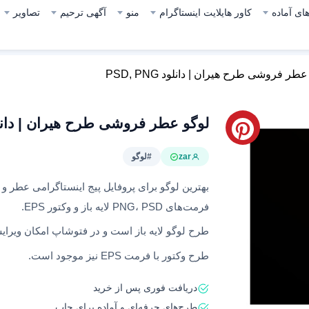
ای آماده
کاور هایلایت اینستاگرام
منو
آگهی ترحیم
تصاویر
طر فروشی طرح هیران | دانلود PSD, PNG
لوگو عطر فروشی طرح هیران | دانلود  PNG
zar
#لوگو
بهترین لوگو برای پروفایل پیج اینستاگرامی عطر و 
فرمت‌های PNG، PSD لایه باز و وکتور EPS.
طرح لوگو لایه باز است و در فتوشاپ امکان ویرای
طرح وکتور با فرمت EPS نیز موجود است.
دریافت فوری پس از خرید
طرح‌های حرفه‌ای و آماده برای چاپ