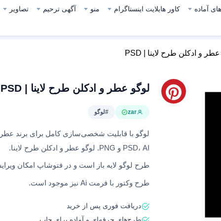
ای آماده
کاور هایلایت اینستاگرام
منو
آگهی ترحیم
تصاویر
طر و ادکلن طرح لاینا | PSD
لوگو عطر و ادکلن طرح لاینا | PSD
zar
#لوگو
لوگو با قابلیت شخصی‌سازی کامل برای برند عطر ش
PSD، AI و PNG. لوگو عطر و ادکلن طرح لاینا.
طرح لوگو لایه باز است و در فتوشاپ امکان ویرای
طرح وکتور با فرمت Ai نیز موجود است.
دریافت فوری پس از خرید
طرح‌های حرفه‌ای و آماده برای چاپ