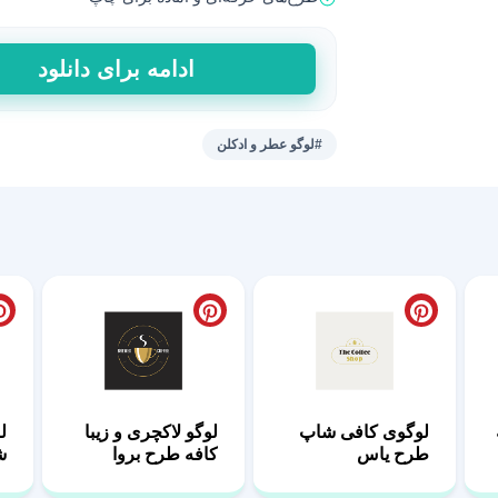
لوگو
ادامه برای دانلود
عطر
و
ادکلن
#لوگو عطر و ادکلن
طرح
لاینا
|
PSD
عدد
لوگوی کافی شاپ
لوگو لاکچری و زیبا
ل
طرح یاس
کافه طرح بروا
ش
ت