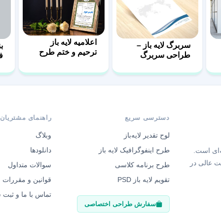
اعلامیه لایه باز
سربرگ لایه باز –
ب
ترحیم و ختم طرح
طراحی سربرگ
ف
پشتکار
اداری با فرمت psd
ف
D
دسترسی سریع
راهنمای مشتریان
لوح تقدیر لایه‌باز
وبلاگ
طرح اینفوگرافیک لایه باز
دانلودها
‌ای است.
ت عالی در
طرح برنامه کلاسی
سوالات متداول
تقویم لایه باز PSD
قوانین و مقررات
تماس با ما و ثبت
سفارش طراحی اختصاصی