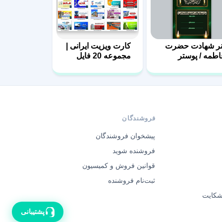
نر شهادت حضرت
کارت ویزیت ایرانی |
اطمه / پوستر
مجموعه 20 فایل
اطمیه با فرمت
لایه باز | سری اول
PS
فروشندگان
پیشخوان فروشندگان
فروشنده شوید
قوانین فروش و کمیسیون
ثبت‌نام فروشنده
 شکایت
پشتیبانی