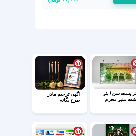
نر پشت سن / بنر
آگهی ترحیم مادر
شت منبر محرم
طرح یگانه
یل لایه باز