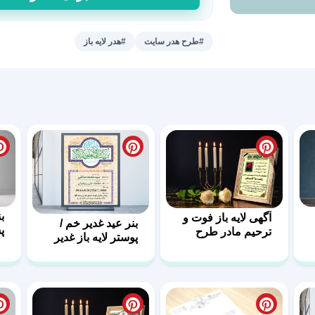
لایه
باز
سایت
#طرح هدر سایت
#هدر لایه باز
طرح
فان
عدد
ب
آگهی لایه باز فوت و
بنر عید غدیر خم /
پ
ترحیم مادر طرح
پوستر لایه باز غدیر
فا
طلایی