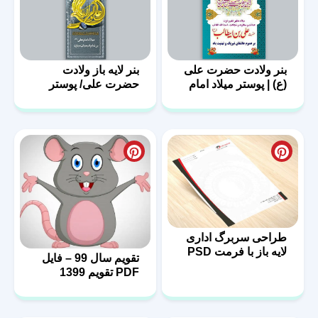
بنر ولادت حضرت علی
بنر لایه باز ولادت
(ع) | پوستر میلاد امام
حضرت علی/ پوستر
علی (ع)
روز پدر
طراحی سربرگ اداری
لایه باز با فرمت PSD
تقویم سال 99 – فایل
PDF تقویم 1399