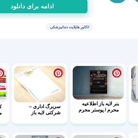
پکیج
ادامه برای دانلود
تصاویر
کاور
هایلایت
#کاور هایلایت دندانپزشکی
دندان
پزشکی
43
عدد
بنر لایه باز اطلاعیه
سربرگ اداری –
ک
محرم / پوستر محرم
شرکتی لایه باز
ل