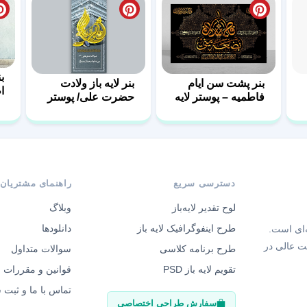
بنر پشت سن ایام
بنر لایه باز ولادت
ا
فاطمیه – پوستر لایه
حضرت علی/ پوستر
ص
باز پشت منبر
روز پدر
دسترسی سریع
راهنمای مشتریان
لوح تقدیر لایه‌باز
وبلاگ
طرح اینفوگرافیک لایه باز
دانلودها
‌ای است.
ت عالی در
طرح برنامه کلاسی
سوالات متداول
تقویم لایه باز PSD
قوانین و مقررات
تماس با ما و ثبت
سفارش طراحی اختصاصی