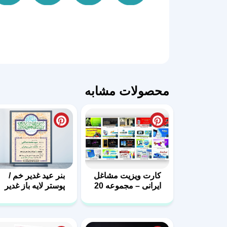
محصولات مشابه
کارت ویزیت مشاغل
بنر عید غدیر خم /
ایرانی – مجموعه 20
پوستر لایه باز غدیر
فایل لایه باز – سری
دوم