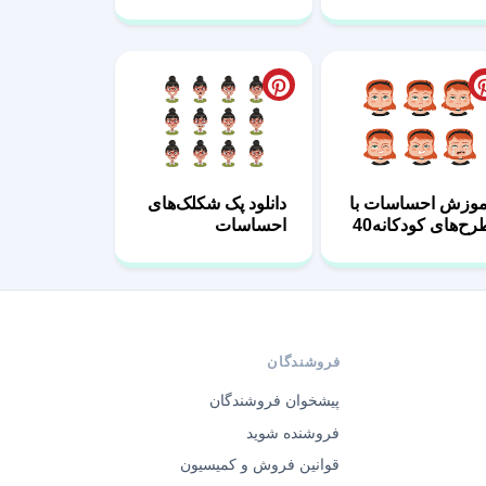
کودکان14
موزش احساسات با
دانلود پک شکلک‌های
رح‌های کودکانه40
احساسات
دخترانه03
فروشندگان
پیشخوان فروشندگان
فروشنده شوید
قوانین فروش و کمیسیون