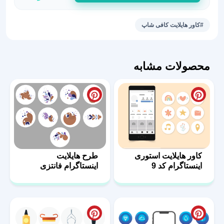
کافی
شاپ
#کاور هایلایت کافی شاپ
طرح
خاص
56
محصولات مشابه
عدد
کاور هایلایت استوری
طرح هایلایت
اینستاگرام کد 9
اینستاگرام فانتزی
دخترانه