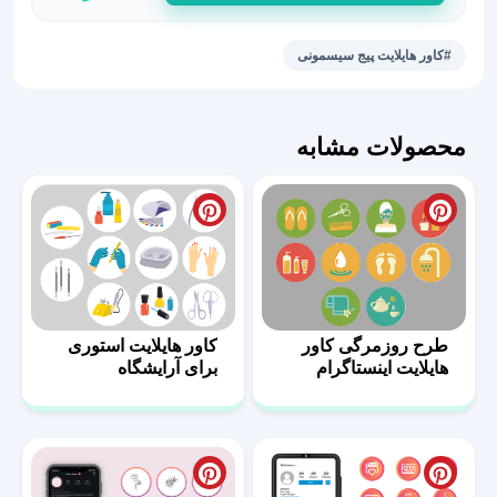
آماده
و
#کاور هایلایت پیج سیسمونی
جذاب
استوری‌
سیسمونی
محصولات مشابه
عدد
طرح روزمرگی کاور
کاور هایلایت استوری
هایلایت اینستاگرام
برای آرایشگاه