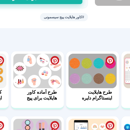
جذاب
استوری
پیج
#کاور هایلایت پیج سیسمونی
سیسمونی
صورتی
عدد
طرح هایلایت
طرح آماده کاور
ک
اینستاگرام دایره
هایلایت برای پیج
ا
رنگی
ناخن