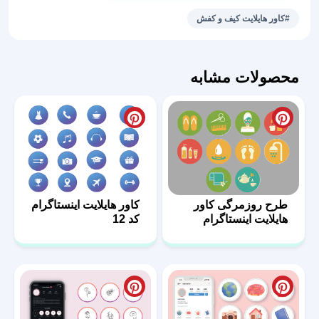
استوری
#کاور هایلایت کیف و کفش
کیف
35
عدد
محصولات مشابه
طرح روزمرگی کاور
کاور هایلایت اینستاگرام
هایلایت اینستاگرام
کد 12