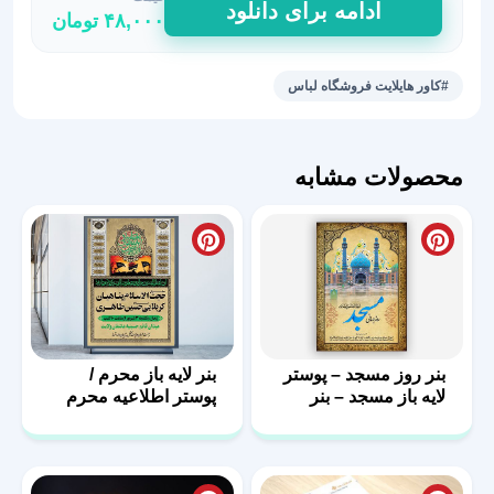
ادامه برای دانلود
۴۸,۰۰۰
تومان
هایلایت
استوری
فروشگاه
#کاور هایلایت فروشگاه لباس
مردانه
30
عدد
محصولات مشابه
بنر روز مسجد – پوستر
بنر لایه باز محرم /
لایه باز مسجد – بنر
پوستر اطلاعیه محرم
مذهبی