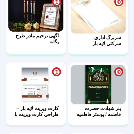
آگهی ترحیم مادر طرح
سربرگ اداری –
یگانه
شرکتی لایه باز
بنر شهادت حضرت
کارت ویزیت لایه باز –
فاطمه / پوستر فاطمیه
طراحی کارت ویزیت با
با فرمت PSD
فرمت PSD