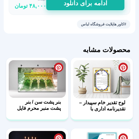
ادامه برای دانلود
۴۸,۰۰۰
تومان
هایلایت
استوری
فروش
#کاور هایلایت فروشگاه لباس
لباس
39
عدد
محصولات مشابه
بنر پشت سن / بنر
لوح تقدیر خام سپیدار –
پشت منبر محرم فایل
تقدیرنامه اداری با
لایه باز
فرمت PSD