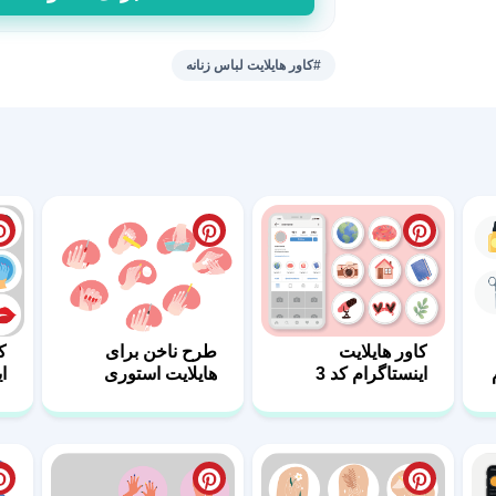
هایلایت
استوری
لباس
#کاور هایلایت لباس زنانه
شب
26
عدد
کاور هایلایت
طرح ناخن برای
ک
اینستاگرام کد 3
هایلایت استوری
ا