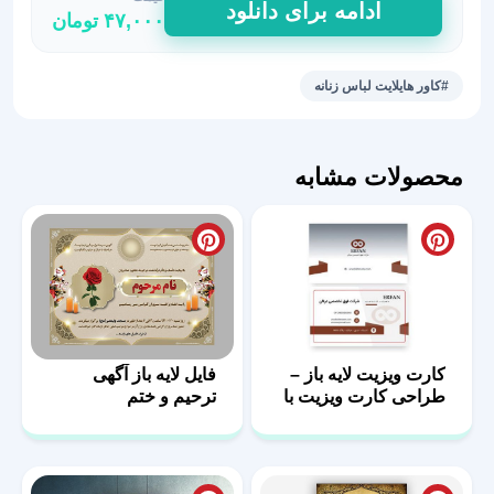
ادامه برای دانلود
۴۷,۰۰۰
تومان
هایلایت
استوری
مزون
#کاور هایلایت لباس زنانه
لباس
14
عدد
محصولات مشابه
کارت ویزیت لایه باز –
فایل لایه باز آگهی
طراحی کارت ویزیت با
ترحیم و ختم
فرمت PSD