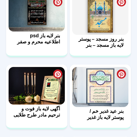
بنر لایه باز psd
بنر روز مسجد – پوستر
اطلاعیه محرم و صفر
لایه باز مسجد – بنر
مذهبی
آگهی لایه باز فوت و
بنر عید غدیر خم /
ترحیم مادر طرح طلایی
پوستر لایه باز غدیر