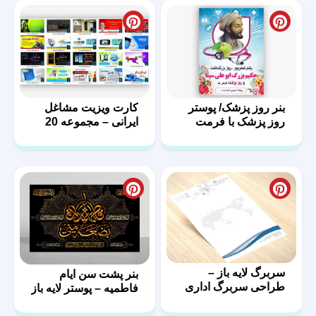
بنر روز پزشک/ پوستر
کارت ویزیت مشاغل
روز پزشک با فرمت
ایرانی – مجموعه 20
PSD
فایل لایه باز – سری
دوم
سربرگ لایه باز –
بنر پشت سن ایام
طراحی سربرگ اداری
فاطمیه – پوستر لایه باز
با فرمت psd
پشت منبر