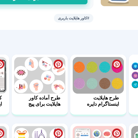
هایلایت
استوری
پست
#کاور هایلایت باربری
محصول
45
عدد
طرح هایلایت
طرح آماده کاور
ک
اینستاگرام دایره
هایلایت برای پیج
ا
رنگی
ناخن