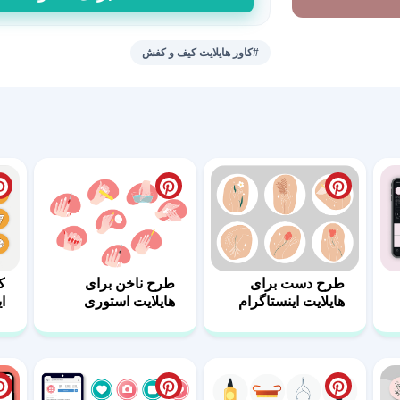
هایلایت
استوری
کیف
#کاور هایلایت کیف و کفش
فروشی
24
عدد
طرح دست برای
طرح ناخن برای
ک
هایلایت اینستاگرام
هایلایت استوری
ا