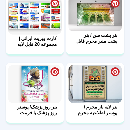
بنر پشت سن / بنر
کارت ویزیت ایرانی |
پشت منبر محرم فایل
مجموعه 20 فایل لایه
لایه باز
باز | سری اول
بنر لایه باز محرم /
بنر روز پزشک/ پوستر
پوستر اطلاعیه محرم
روز پزشک با فرمت
PSD