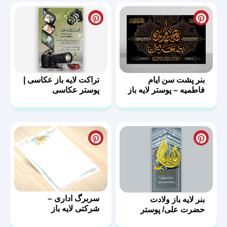
بنر پشت سن ایام
تراکت لایه باز عکاسی |
فاطمیه – پوستر لایه باز
پوستر عکاسی
پشت منبر
سربرگ اداری –
بنر لایه باز ولادت
شرکتی لایه باز
حضرت علی/ پوستر
روز پدر