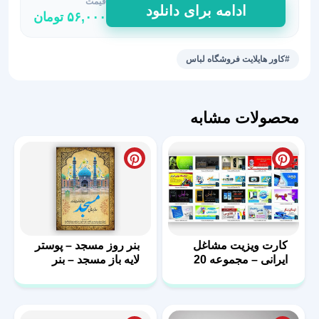
قیمت
کاور
ادامه برای دانلود
۵۶,۰۰۰
تومان
هایلایت
انلاین
شاپ
#کاور هایلایت فروشگاه لباس
لباس
35
عدد
محصولات مشابه
کارت ویزیت مشاغل
بنر روز مسجد – پوستر
ایرانی – مجموعه 20
لایه باز مسجد – بنر
فایل لایه باز – سری
مذهبی
دوم