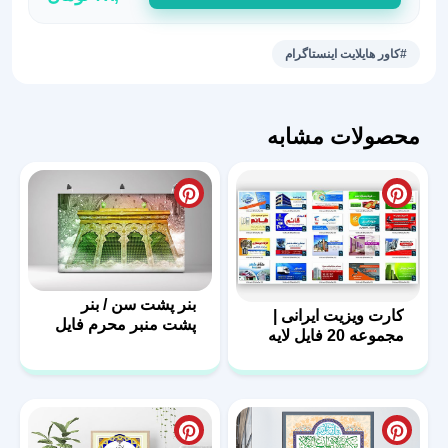
اینستاگرام
کد
#کاور هایلایت اینستاگرام
2
عدد
محصولات مشابه
بنر پشت سن / بنر
کارت ویزیت ایرانی |
پشت منبر محرم فایل
مجموعه 20 فایل لایه
لایه باز
باز | سری اول