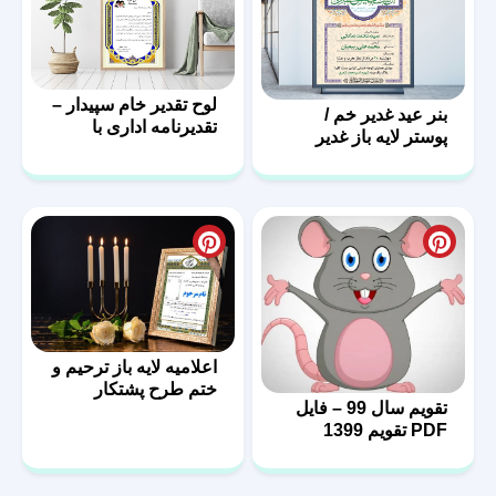
لوح تقدیر خام سپیدار –
بنر عید غدیر خم /
تقدیرنامه اداری با
پوستر لایه باز غدیر
فرمت PSD
اعلامیه لایه باز ترحیم و
ختم طرح پشتکار
تقویم سال 99 – فایل
PDF تقویم 1399