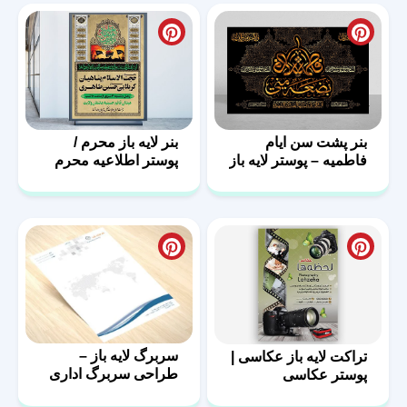
بنر پشت سن ایام
بنر لایه باز محرم /
فاطمیه – پوستر لایه باز
پوستر اطلاعیه محرم
پشت منبر
سربرگ لایه باز –
تراکت لایه باز عکاسی |
طراحی سربرگ اداری
پوستر عکاسی
با فرمت psd