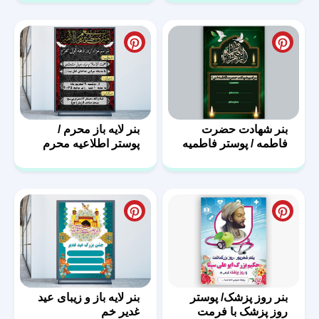
بنر شهادت حضرت
بنر لایه باز محرم /
فاطمه / پوستر فاطمیه
پوستر اطلاعیه محرم
با فرمت PSD
بنر روز پزشک/ پوستر
بنر لایه باز و زیبای عید
روز پزشک با فرمت
غدیر خم