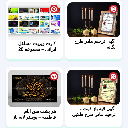
آگهی ترحیم مادر طرح
کارت ویزیت مشاغل
یگانه
ایرانی – مجموعه 20
فایل لایه باز – سری
دوم
آگهی لایه باز فوت و
بنر پشت سن ایام
ترحیم مادر طرح طلایی
فاطمیه – پوستر لایه باز
پشت منبر