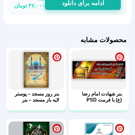
ادامه برای دانلود
۴۷,۰۰۰
تومان
هایلایت
موسیقی
اینستاگرام
17
عدد
محصولات مشابه
بنر شهادت امام رضا
بنر روز مسجد – پوستر
(ع) با فرمت PSD
لایه باز مسجد – بنر
مذهبی