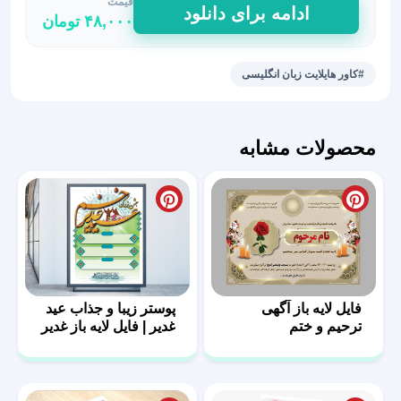
قیمت
کاور
ادامه برای دانلود
۴۸,۰۰۰
تومان
هایلایت
پیج
آموزش
#کاور هایلایت زبان انگلیسی
زبان
42
عدد
محصولات مشابه
فایل لایه باز آگهی
پوستر زیبا و جذاب عید
ترحیم و ختم
غدیر | فایل لایه باز غدیر