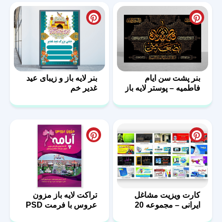
بنر پشت سن ایام
بنر لایه باز و زیبای عید
فاطمیه – پوستر لایه باز
غدیر خم
پشت منبر
کارت ویزیت مشاغل
تراکت لایه باز مزون
ایرانی – مجموعه 20
عروس با فرمت PSD
فایل لایه باز – سری