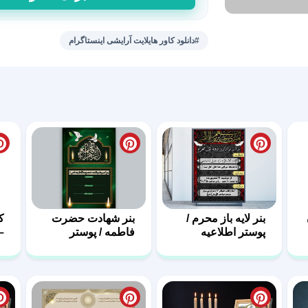
هایلایت
پیج
سالن
#دانلود کاور هایلایت آرایشی اینستاگرام
زیبایی
بانوان
عدد
بنر لایه باز محرم /
بنر شهادت حضرت
ک
پوستر اطلاعیه
فاطمه / پوستر
–
محرم
فاطمیه با فرمت
و
D
PSD