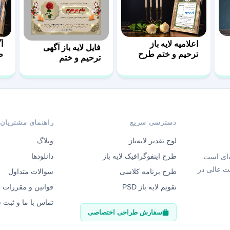
اعلامیه لایه باز
آ
فایل لایه باز آگهی
ترحیم و ختم طرح
ط
ترحیم و ختم
پشتکار
دسترسی سریع
راهنمای مشتریان
لوح تقدیر لایه‌باز
وبلاگ
طرح اینفوگرافیک لایه باز
دانلودها
‌ای است.
ت عالی در
طرح برنامه کلاسی
سوالات متداول
تقویم لایه باز PSD
قوانین و مقررات
تماس با ما و ثبت
سفارش طراحی اختصاصی