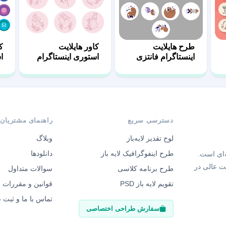
طرح هایلایت
کاور هایلایت
ک
اینستاگرام فانتزی
استوری اینستاگرام
ا
دخترانه
برای ناخن
ا
دسترسی سریع
راهنمای مشتریان
لوح تقدیر لایه‌باز
وبلاگ
طرح اینفوگرافیک لایه باز
دانلودها
‌ای است.
ت عالی در
طرح برنامه کلاسی
سوالات متداول
تقویم لایه باز PSD
قوانین و مقررات
تماس با ما و ثبت
سفارش طراحی اختصاصی