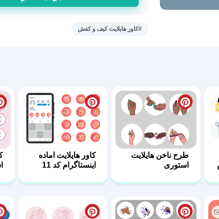
هایلایت
کوله
پشتی
#کاور هایلایت کیف و کفش
43
عدد
طرح ناخن هایلایت
کاور هایلایت اماده
ک
استوری
اینستاگرام کد 11
ا
کد