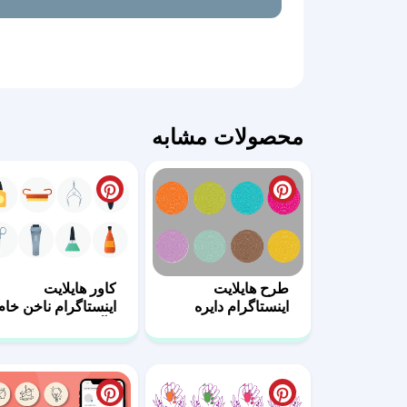
محصولات مشابه
طرح هایلایت
کاور هایلایت
اینستاگرام دایره
اینستاگرام ناخن خام
رنگی
و آماده