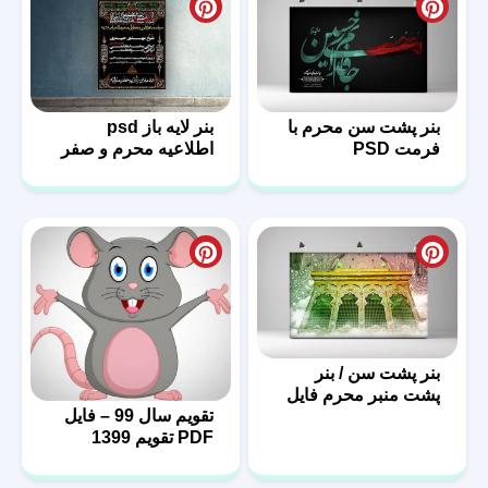
بنر پشت سن محرم با
بنر لایه باز psd
فرمت PSD
اطلاعیه محرم و صفر
بنر پشت سن / بنر
پشت منبر محرم فایل
تقویم سال 99 – فایل
لایه باز
PDF تقویم 1399