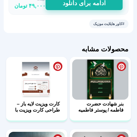
ادامه برای دانلود
۴۹,۰۰۰
تومان
8
تایی
هایلایت
#کاور هایلایت موزیک
استوری
موزیک
4
محصولات مشابه
عدد
بنر شهادت حضرت
کارت ویزیت لایه باز –
فاطمه / پوستر فاطمیه
طراحی کارت ویزیت با
با فرمت PSD
فرمت PSD