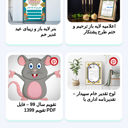
اعلامیه لایه باز ترحیم و
بنر لایه باز و زیبای عید
ختم طرح پشتکار
غدیر خم
لوح تقدیر خام سپیدار –
تقدیرنامه اداری با
تقویم سال 99 – فایل
فرمت PSD
PDF تقویم 1399