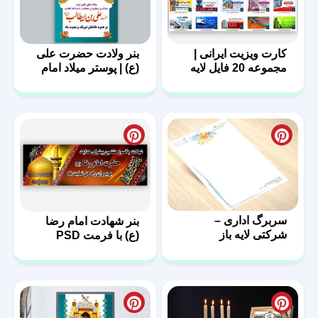
کارت ویزیت ایرانی |
بنر ولادت حضرت علی
مجموعه 20 فایل لایه
(ع) | پوستر میلاد امام
باز | سری اول
علی (ع)
سربرگ اداری –
بنر شهادت امام رضا
شرکتی لایه باز
(ع) با فرمت PSD