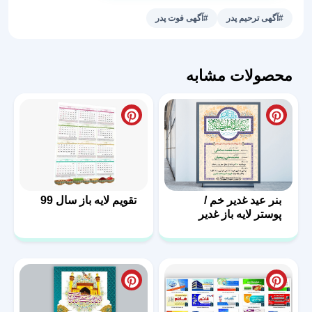
فوت
#آگهی ترحیم پدر
#آگهی فوت پدر
پدر
عدد
محصولات مشابه
بنر عید غدیر خم /
تقویم لایه باز سال 99
پوستر لایه باز غدیر